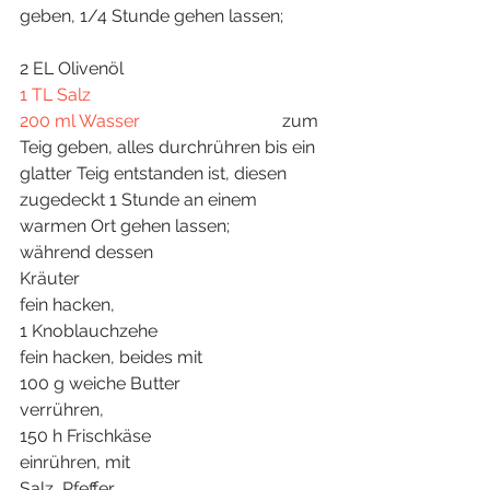
geben, 1/4 Stunde gehen lassen; 	
2 EL Olivenöl
1 TL Salz
200 ml Wasser
				zum 
Teig geben, alles durchrühren bis ein 
glatter Teig entstanden ist, diesen 
zugedeckt 1 Stunde an einem 
warmen Ort gehen lassen;
während dessen
Kräuter 						
fein hacken,
1 Knoblauchzehe				
fein hacken, beides mit
100 g weiche Butter			
verrühren,
150 h Frischkäse				
einrühren, mit
Salz, Pfeffer					