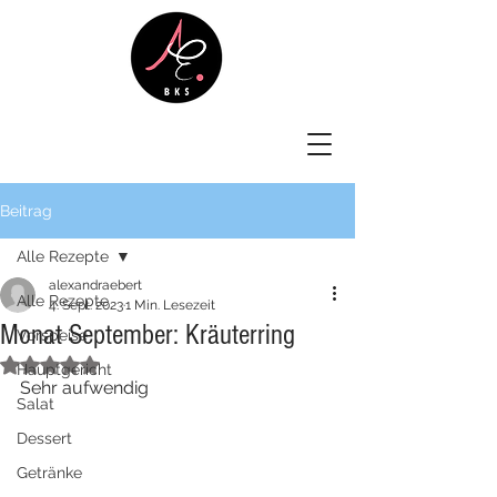
Beitrag
Alle Rezepte
alexandraebert
Alle Rezepte
4. Sept. 2023
1 Min. Lesezeit
Monat September: Kräuterring
Vorspeise
Mit NaN von 5 Sternen bewertet.
Hauptgericht
Sehr aufwendig
Salat
Dessert
Getränke