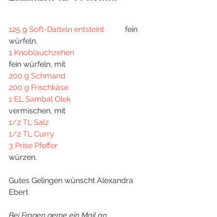
125 g Soft-Datteln entsteint
		fein 
würfeln,
1 Knoblauchzehen	
fein würfeln, mit 
200 g Schmand	
200 g Frischkäse
1 EL Sambal Olek	
vermischen, mit
1/2 TL Salz
1/2 TL Curry
3 Prise Pfeffer
würzen.
Gutes Gelingen wünscht Alexandra 
Ebert 
Bei Fragen gerne ein Mail an 