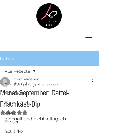
Beitrag
Alle Rezepte
alexandraebert
Alle Rezepte
4. Sept. 2023
1 Min. Lesezeit
Monat September: Dattel-
Vorspeise
Frischkäse-Dip
Hauptgericht
Salat
Mit NaN von 5 Sternen bewertet.
Schnell und nicht alltäglich
Dessert
Getränke